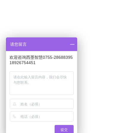
请您留言
欢迎咨询西墨智慧0755-28688395
18926754451
提交