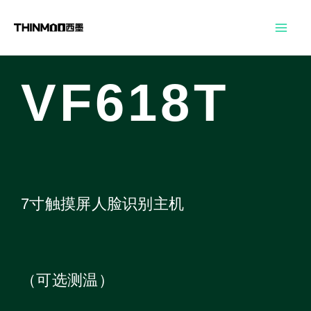
跳
Mai
至
Men
内
容
VF618T
7寸触摸屏人脸识别主机
（可选测温）