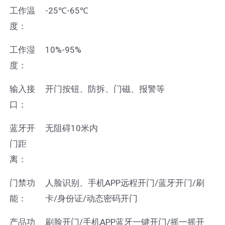
工作温
-25℃-65℃
度：
工作湿
10%-95%
度：
输入接
开门按钮、防拆、门磁、报警等
口：
蓝牙开
无阻碍10米内
门距
离：
门禁功
人脸识别、手机APP远程开门/蓝牙开门/刷
能：
卡/身份证/动态密码开门
产品功
刷脸开门/手机APP蓝牙一键开门/摇一摇开