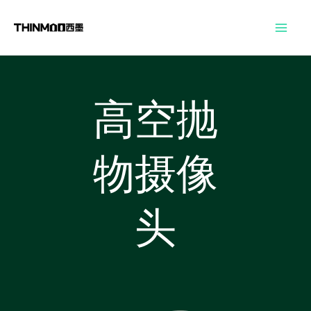
跳
Mai
至
Men
内
容
高空抛
物摄像
头