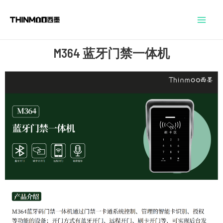
跳
Mai
至
Men
内
M364 蓝牙门禁一体机
容