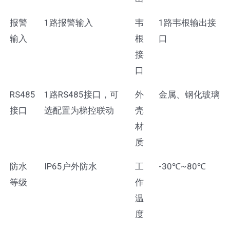
报警
1路报警输入
韦
1路韦根输出接
输入
根
口
接
口
RS485
1路RS485接口，可
外
金属、钢化玻璃
接口
选配置为梯控联动
壳
材
质
防水
IP65户外防水
工
-30℃~80℃
等级
作
温
度