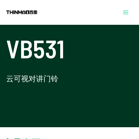
跳
Mai
至
Men
内
容
VB531
云可视对讲门铃