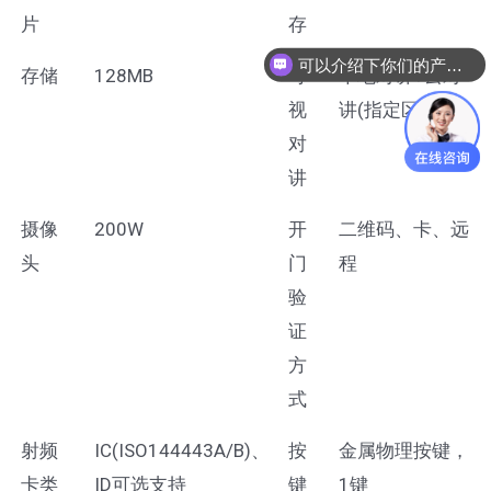
片
存
可以介绍下你们的产品么
存储
128MB
可
本地对讲+云对
视
讲(指定区域)
对
讲
摄像
200W
开
二维码、卡、远
头
门
程
验
证
方
式
射频
IC(ISO144443A/B)、
按
金属物理按键，
卡类
ID可选支持
键
1键