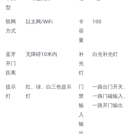
型
联网
以太网/WiFi
卡
100
方式
容
量
蓝牙
无障碍10米内
补
白光补光灯
开门
光
距离
灯
提示
红、绿、白三色提示
门
一路出门开关、
灯
灯
禁
一路门磁输入、
输
一路开门输出
入
输
出