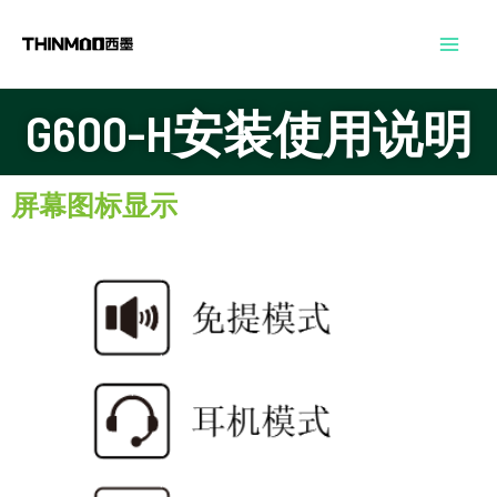
跳
Mai
至
Men
内
G600-H安装使用说明
容
屏幕图标显示