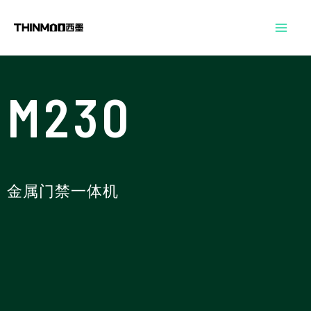
跳
Mai
至
Men
内
容
M230
金属门禁一体机