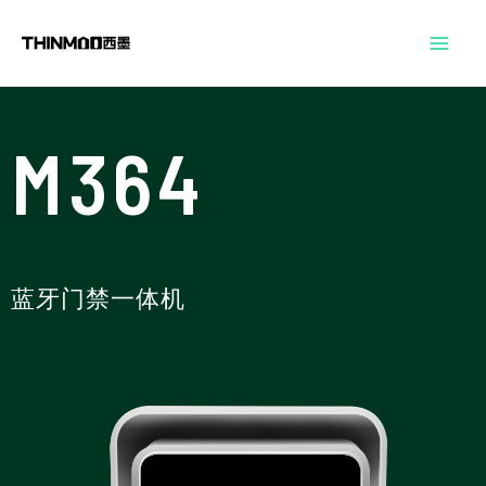
跳
Mai
至
Men
内
容
M364
蓝牙门禁一体机