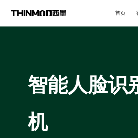
跳
首页
至
内
容
智能人脸识
机