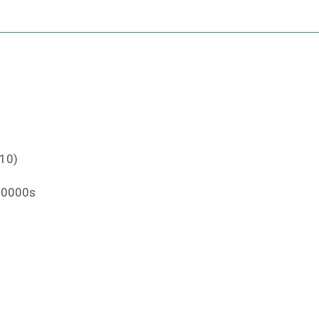
10)
000s