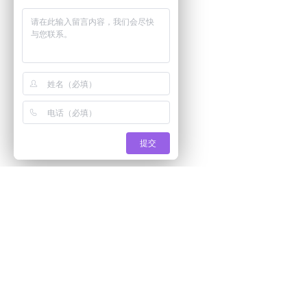
提交
产品系列:
解决方案:
人脸识别云可视对讲室内机系列
智慧社区解
手机蓝牙二维码云门禁系列
智慧园区解
智能锁系列
出租房、公
AI视频监控系列
民宿、网约
物联网系列
公租房解决
智能通道智慧停车场系列
智慧校园解
无人停车场