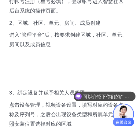
行帐号注册（星号必填），登录帐号进入智慧社区
后台系统的操作页面。
2、区域、社区、单元、房间、成员创建
进入“管理平台”后，按要求创建区域，社区、单元、
房间以及成员信息
3、绑定设备并赋予相关人员权限
可以介绍下你们的产品么
点击设备管理，视频设备设置，填写对应的设备名
称及序列号，之后会出现设备类型和所属单元；按
照安装位置选择对应的区域