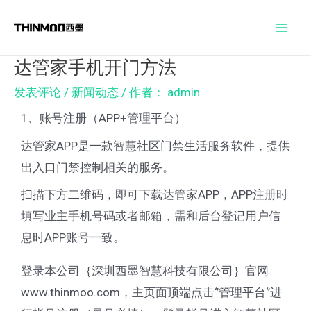
跳
Post
Mai
至
navigation
Men
内
达管家手机开门方法
容
发表评论
/
新闻动态
/ 作者：
admin
1、账号注册（APP+管理平台）
达管家APP是一款智慧社区门禁生活服务软件，提供
出入口门禁控制相关的服务。
扫描下方二维码，即可下载达管家APP，APP注册时
填写业主手机号码或者邮箱，需和后台登记用户信
息时APP账号一致。
登录本公司｛深圳西墨智慧科技有限公司｝官网
www.thinmoo.com，主页面顶端点击‘’管理平台‘’进