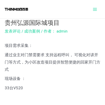
跳
Post
Mai
至
navigation
Men
内
贵州弘源国际城项目
容
发表评论
/
成功案例
/ 作者：
admin
项目需求采集：
通过业主对门禁需要求 支持远程呼叫， 可视化对讲开
门等方式，为小区改造项目提供智慧便捷的回家开门方
式
现场设备 ：
33台V520