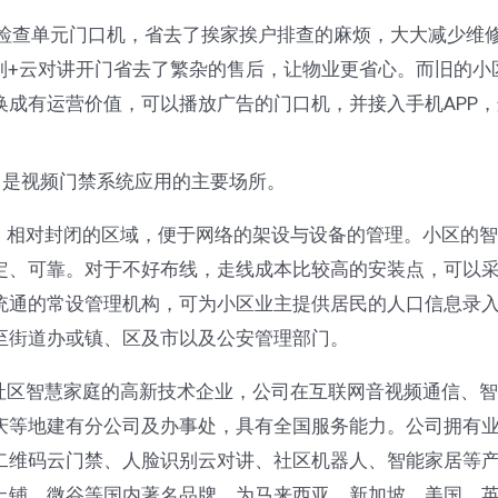
检查单元门口机，省去了挨家挨户排查的麻烦，大大减少维
别+云对讲开门省去了繁杂的售后，让物业更省心。而旧的
成有运营价值，可以播放广告的门口机，并接入手机APP，
是视频门禁系统应用的主要场所。
相对封闭的区域，便于网络的架设与设备的管理。小区的智
、可靠。对于不好布线，走线成本比较高的安装点，可以采用
统通的常设管理机构，可为小区业主提供居民的人口信息录
至街道办或镇、区及市以及公安管理部门。
区智慧家庭的高新技术企业，公司在互联网音视频通信、智
庆等地建有分公司及办事处，具有全国服务能力。公司拥有
二维码云门禁、人脸识别云对讲、社区机器人、智能家居等
上铺、微谷等国内著名品牌，为马来西亚、新加坡、美国、