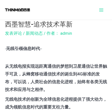
跳
Post
Mai
至
navigation
Men
内
西墨智慧-追求技术革新
容
发表评论
/
新闻动态
/ 作者：
admin
无线引领信息时代
从无线电报实现远距离通信的梦想到卫星通信让世界触
手可及，从蜂窝移动通信技术的诞生到4G标准的发
布，可以说，人类社会的信息化进程，始终有各类
无线
技术和应用与之相伴
。
无线电技术的创新为全球信息化进程提供了强大动力，
成为领航信息时代的重要支柱力量。