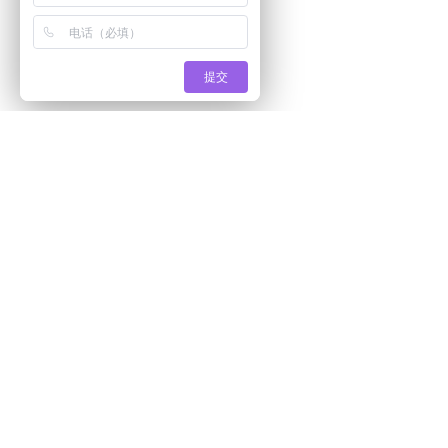
提交
产品系列:
解决方案:
人脸识别云可视对讲室内机系列
智慧社区解
手机蓝牙二维码云门禁系列
智慧园区解
智能锁系列
出租房、公
AI视频监控系列
民宿、网约
物联网系列
公租房解决
智能通道智慧停车场系列
智慧校园解
无人停车场