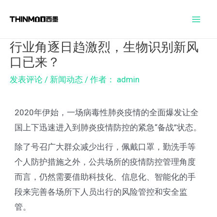
跳
Post
Mai
至
navigation
Men
内
行业角逐日趋激烈，生物识别新风
容
口已来？
发表评论
/
新闻动态
/ 作者：
admin
2020年伊始，一场病毒性肺炎疫情的全面爆发让全
国上下迅速进入到肺炎疫情防控的紧急“备战”状态。
除了号召广大群众减少出行，佩戴口罩，勤洗手等
个人防护措施之外，公共场所的疫情防控管理角度
而言，仍然需要借助科技化、信息化、智能化的手
段来完善各场所下人员出行的风险管控和安全监
管。