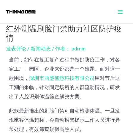
跳
Post
Mai
至
navigation
Men
内
红外测温刷脸门禁助力社区防护疫
容
情
发表评论
/
新闻动态
/ 作者：
admin
当前，如何在复工复产过程中做好防疫工作，对各
家工厂、园区、企业来说都是一个难题。面对这一
款困境，
深圳市西墨智慧科技有限公司
应对节后返
工潮的来临，针对固定场所的人群流动情况，研发
出了人脸识别体温筛查解决方案。
此款最新推出的刷脸门禁可自动检测体温。一旦发
现乘客体温超标，会自动报警提示工作人员进行异
常处理，有效筛查疑似高热人员。