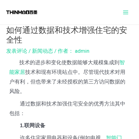
跳
Post
Mai
至
navigation
Men
内
如何通过数据和技术增强住宅的安
容
全性
发表评论
/
新闻动态
/ 作者：
admin
技术的进步和变化使数据能够大规模集成到
智
能家居
技术和现有环境站点中。尽管现代技术对用
户有利，但也带来了未经授权的第三方访问数据的
风险。
通过数据和技术加强住宅安全的优秀方法其中
包括：
1.联网设备
许多住宅家用电器和设备(例如电视、
智能门