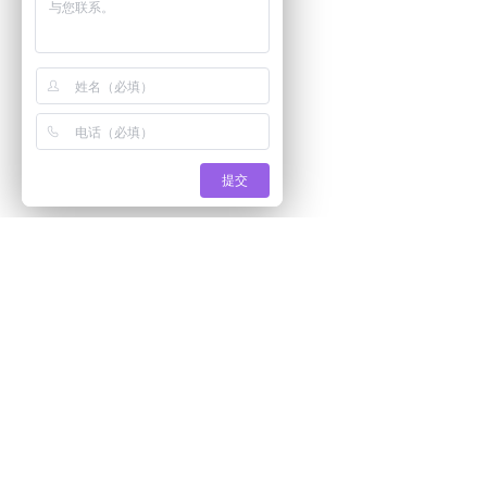
提交
产品系列:
解决方案:
人脸识别云可视对讲室内机系列
智慧社区解
手机蓝牙二维码云门禁系列
智慧园区解
智能锁系列
出租房、公
AI视频监控系列
民宿、网约
物联网系列
公租房解决
智能通道智慧停车场系列
智慧校园解
无人停车场