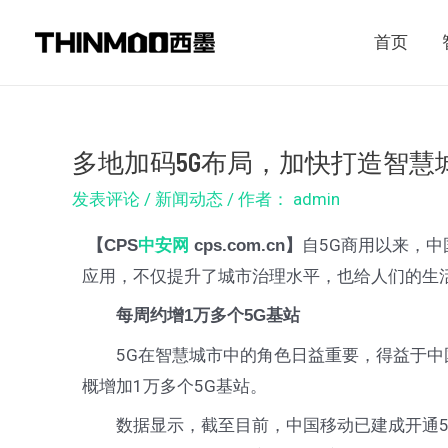
跳
Post
首页
至
navigation
内
容
多地加码5G布局，加快打造智慧
发表评论
/
新闻动态
/ 作者：
admin
自5G商用以来，
【CPS
中安网
cps.com.cn】
应用，不仅提升了城市治理水平，也给人们的生
每周约增1万多个5G基站
5G在智慧城市中的角色日益重要，得益于中国
概增加1万多个5G基站。
数据显示，截至目前，中国移动已建成开通5G基