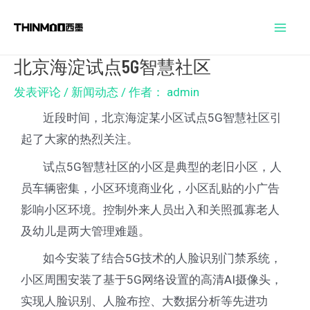
跳
Post
Mai
至
navigation
Men
内
北京海淀试点5G智慧社区
容
发表评论
/
新闻动态
/ 作者：
admin
近段时间，北京海淀某小区试点5G智慧社区引
起了大家的热烈关注。
试点5G智慧社区的小区是典型的老旧小区，人
员车辆密集，小区环境商业化，小区乱贴的小广告
影响小区环境。控制外来人员出入和关照孤寡老人
及幼儿是两大管理难题。
如今安装了结合5G技术的人脸识别门禁系统，
小区周围安装了基于5G网络设置的高清AI摄像头，
实现人脸识别、人脸布控、大数据分析等先进功