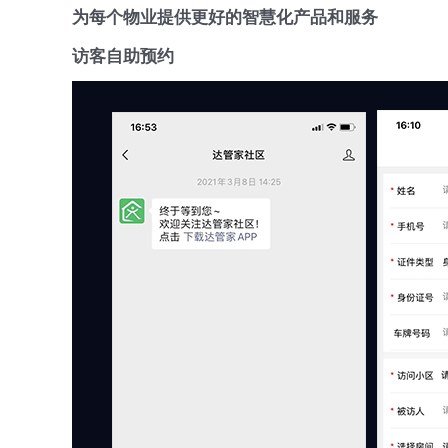
为每个物业提供更好的智慧化产品和服务
访
客
访客自助预约
系
统
介
绍