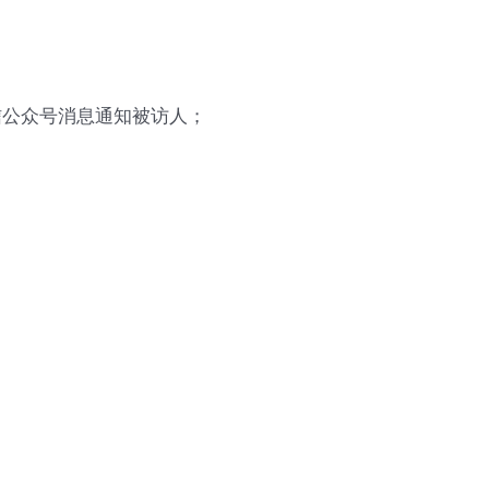
信公众号消息通知被访人；
现在有优惠活动吗