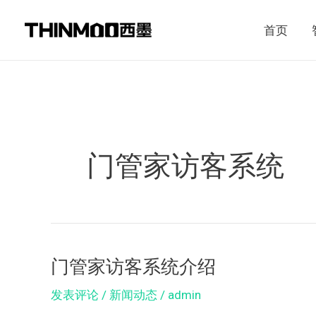
跳
首页
至
内
容
门管家访客系统
门管家访客系统介绍
门
管
发表评论
/
新闻动态
/
admin
家