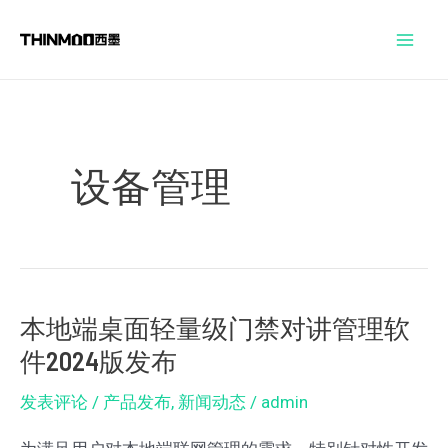
跳
Post
Mai
至
pagination
Men
内
容
设备管理
本地端桌面轻量级门禁对讲管理软
本
件2024版发布
地
端
发表评论
/
产品发布
,
新闻动态
/
admin
桌