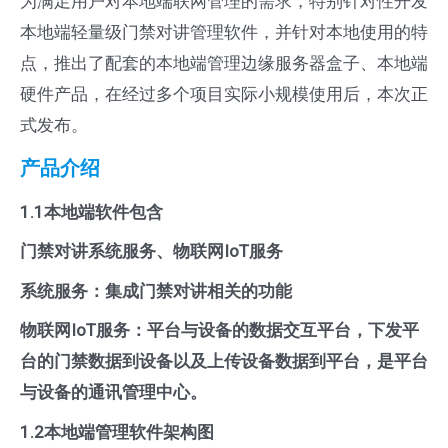
面
为满足用户对本地端联网管理的需求，特别针对性开发
轻
本地端轻量级门禁对讲管理软件，并针对本地使用的特
量
点，推出了配套的本地端管理边缘服务器盒子、本地端
级
硬件产品，在经过多个项目实际小规模使用后，本次正
门
式发布。
禁
产品介绍
对
1.1本地端软件包含
讲
管
门禁对讲系统服务、物联网IoT服务
理
系统服务：集成门禁对讲相关的功能
软
物联网IoT服务：平台与设备的数据交互平台，下发平
件
台的门禁数据到设备以及上传设备数据到平台，是平台
2024
与设备的通讯管理中心。
版
1.2本地端管理软件架构图
发