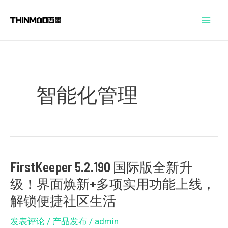
跳
Post
Mai
至
pagination
Men
内
容
智能化管理
FirstKeeper 5.2.190 国际版全新升
FirstKeeper
级！界面焕新+多项实用功能上线，
5.2.190
国
解锁便捷社区生活
际
发表评论
/
产品发布
/
admin