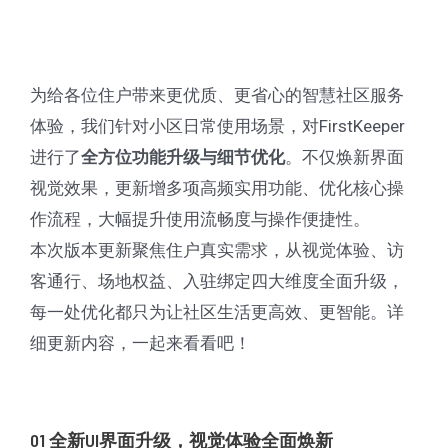
版
全
新
升
为给各位住户带来更优质、更省心的智慧社区服务
级！
体验，我们针对小区日常使用场景，对FirstKeeper
界
进行了
。不仅焕新界面
全方位功能升级与细节优化
面
视觉效果，更新增多项高频实用功能、优化核心操
焕
作流程，大幅提升使用流畅度与操作便捷性。
新
本次版本更新聚焦住户真实需求，从视觉体验、访
+多
客通行、场地权益、入驻绑定四大维度全面升级，
项
每一处优化都只为让社区生活更高效、更智能。详
实
细更新内容，一起来看看吧！
用
功
能
01 全新UI界面升级，视觉体验全面焕新