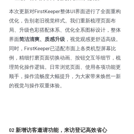
上
本次更新对FirstKeeper整体UI界面进行了全面重构
线，
优化，告别老旧视觉样式。我们重新梳理页面布
解
局、升级色彩搭配体系、优化全系图标设计，整体
锁
界面
，视觉观感更舒适高级。
简洁清爽、质感升级
便
同时，FirstKeeper已适配市面上各类机型屏幕比
捷
例，精细打磨页面切换动画、按钮交互等细节，梳
社
理简化操作逻辑。日常浏览页面、使用各项功能更
区
顺手，操作流畅度大幅提升，为大家带来焕然一新
生
的视觉与操作双重体验。
活
02 新增访客邀请功能，来访登记高效省心