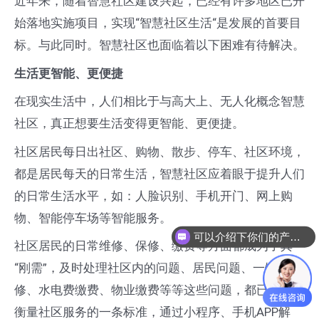
的
近年来，随着智慧社区建设兴起，已经有许多地区已开
建
始落地实施项目，实现“智慧社区生活“是发展的首要目
设
标。与此同时。智慧社区也面临着以下困难有待解决。
—
生活
更智能、更
便捷
帮
在现实生活中，人们相比于与高大上、无人化概念智慧
助
社区，真正想要生活变得更智能、更便捷。
物
社区居民每日出社区、购物、散步、停车、社区环境，
业
都是居民每天的日常生活，智慧社区应着眼于提升人们
与
的日常生活水平，如：人脸识别、手机开门、网上购
住
物、智能停车场等智能服务。
户
可以介绍下你们的产品么
解
社区居民的日常维修、保修、缴费等方面都成为了其
决
“刚需”，及时处理社区内的问题、居民问题、一键报
三
修、水电费缴费、物业缴费等等这些问题，都已经成为
个
衡量社区服务的一条标准，通过小程序、手机APP解