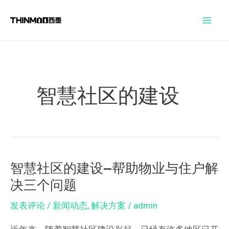
跳
Mai
至
Men
内
容
智慧社区的建设
智慧社区的建设—帮助物业与住户解
智
决三个问题
慧
社
发表评论
/
新闻动态
,
解决方案
/
admin
区