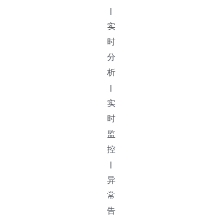
|
实
时
分
析
|
实
时
监
控
|
异
常
告