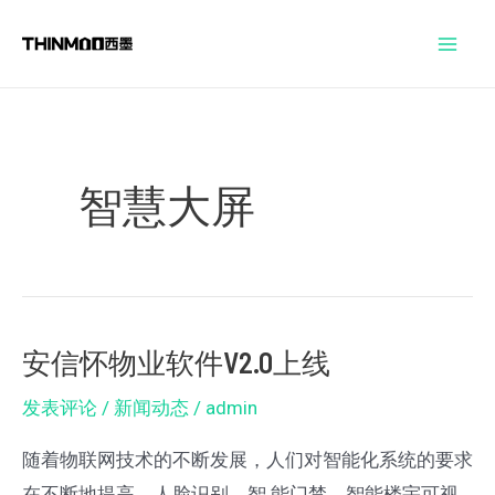
跳
Mai
至
Men
内
容
智慧大屏
安信怀物业软件V2.0上线
安
信
发表评论
/
新闻动态
/
admin
怀
随着物联网技术的不断发展，人们对智能化系统的要求
物
在不断地提高。人脸识别、智 能门禁、智能楼宇可视