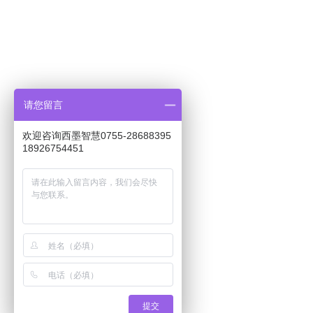
请您留言
欢迎咨询西墨智慧0755-28688395
18926754451
提交