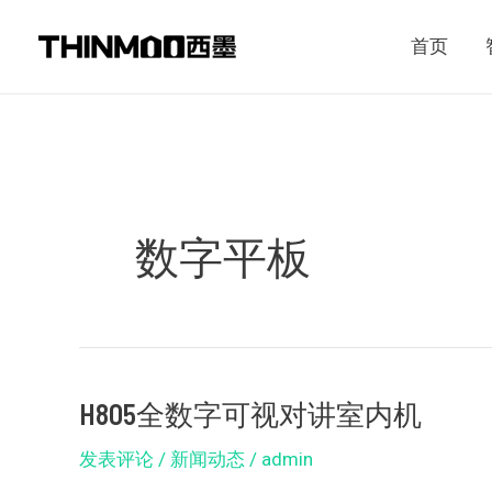
跳
Post
首页
至
pagination
内
容
数字平板
H805全数字可视对讲室内机
H805
全
发表评论
/
新闻动态
/
admin
数