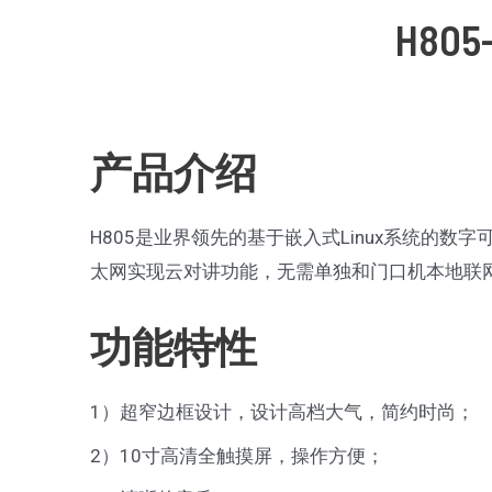
字
H80
可
视
对
讲
产品介绍
室
内
H805是业界领先的基于嵌入式Linux系统的数
机
太网实现云对讲功能，无需单独和门口机本地联
功能特性
1）超窄边框设计，设计高档大气，简约时尚；
2）10寸高清全触摸屏，操作方便；