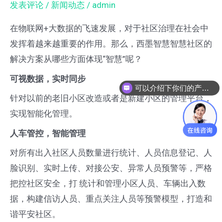
发表评论
/
新闻动态
/
admin
区
到
在物联网+大数据的飞速发展，对于社区治理在社会中
底
发挥着越来越重要的作用。那么，西墨智慧智慧社区的
从
解决方案从哪些方面体现“智慧”呢？
哪
可视数据，实时同步
可以介绍下你们的产品么
些
针对以前的老旧小区改造或者是新建小区的管理平台，
方
实现智能化管理。
面
人车管控，智能管理
体
现
对所有出入社区人员数量进行统计、人员信息登记、人
“智
脸识别、实时上传、对接公安、异常人员预警等，严格
慧”？
把控社区安全，打 统计和管理小区人员、车辆出入数
据，构建信访人员、重点关注人员等预警模型，打造和
谐平安社区。