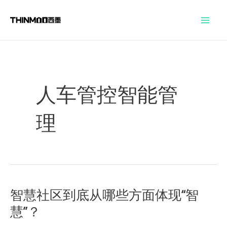
跳
Mai
至
Men
内
容
人车管控智能管
理
智慧社区到底从哪些方面体现“智
智
慧”？
慧
社