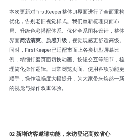
上
本次更新对FirstKeeper整体UI界面进行了全面重构
线，
优化，告别老旧视觉样式。我们重新梳理页面布
解
局、升级色彩搭配体系、优化全系图标设计，整体
锁
界面
，视觉观感更舒适高级。
简洁清爽、质感升级
便
同时，FirstKeeper已适配市面上各类机型屏幕比
捷
例，精细打磨页面切换动画、按钮交互等细节，梳
社
理简化操作逻辑。日常浏览页面、使用各项功能更
区
顺手，操作流畅度大幅提升，为大家带来焕然一新
生
的视觉与操作双重体验。
活
02 新增访客邀请功能，来访登记高效省心