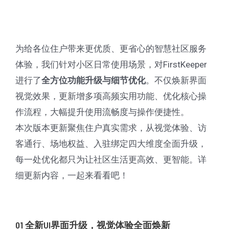
版
全
新
升
为给各位住户带来更优质、更省心的智慧社区服务
级！
体验，我们针对小区日常使用场景，对FirstKeeper
界
进行了
。不仅焕新界面
全方位功能升级与细节优化
面
视觉效果，更新增多项高频实用功能、优化核心操
焕
作流程，大幅提升使用流畅度与操作便捷性。
新
本次版本更新聚焦住户真实需求，从视觉体验、访
+多
客通行、场地权益、入驻绑定四大维度全面升级，
项
每一处优化都只为让社区生活更高效、更智能。详
实
细更新内容，一起来看看吧！
用
功
能
01 全新UI界面升级，视觉体验全面焕新