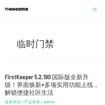
跳
Mai
至
Men
内
容
临时门禁
FirstKeeper 5.2.190 国际版全新升
FirstKeeper
级！界面焕新+多项实用功能上线，
5.2.190
国
解锁便捷社区生活
际
发表评论
/
产品发布
/
admin